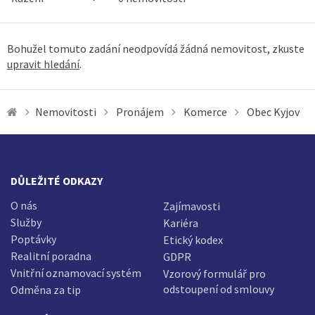
Bohužel tomuto zadání neodpovídá žádná nemovitost, zkuste
upravit hledání
.
Nemovitosti
Pronájem
Komerce
Obec Kyjov
DŮLEŽITÉ ODKAZY
O nás
Zajímavosti
Služby
Kariéra
Poptávky
Etický kodex
Realitní poradna
GDPR
Vnitřní oznamovací systém
Vzorový formulář pro
odstoupení od smlouvy
Odměna za tip