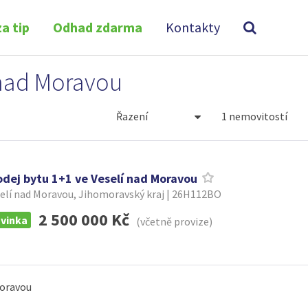
a tip
Odhad zdarma
Kontakty
 nad Moravou
1 nemovitostí
odej bytu 1+1 ve Veselí nad Moravou
elí nad Moravou, Jihomoravský kraj | 26H112BO
2 500 000 Kč
vinka
(včetně provize)
Moravou