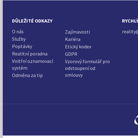
DŮLEŽITÉ ODKAZY
RYCHL
O nás
reality
Zajímavosti
Služby
Kariéra
Poptávky
Etický kodex
Realitní poradna
GDPR
Vnitřní oznamovací
Vzorový formulář pro
systém
odstoupení od
smlouvy
Odměna za tip