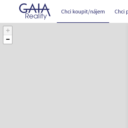
Chci koupit/nájem
Chci 
+
−