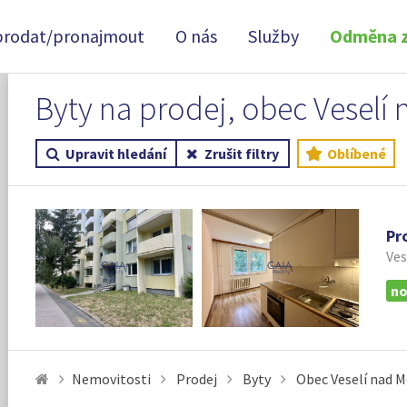
prodat/pronajmout
O nás
Služby
Odměna z
Byty na prodej, obec Veselí
Upravit hledání
Zrušit filtry
Oblíbené
Pr
Ves
no
Nemovitosti
Prodej
Byty
Obec Veselí nad 