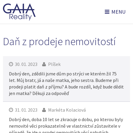
MENU
Daň z prodeje nemovitostí
30. 01. 2023
Plíšek
Dobrý den, zdědili jsme dům po strýci ve kterém žil 75
let. Můj bratr, já a naše matka, jeho sestra. Budeme při
prodeji platit daň z příjmu? A bude rozdíl, když bude dědit
jen matka? Děkuji za odpověď
31. 01. 2023
Markéta Kolaciová
Dobrý den, doba 10 let se zkracuje o dobu, po kterou byly
nemovité věci prokazatelně ve vlastnictví zůstavitele v
případě, že jde o prodej nemovitých věcí nabytých