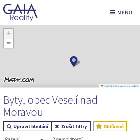
MENU
+
−
Leaflet
|
© Seznam.cz a.s. a další
Byty, obec Veselí nad
Moravou
Upravit hledání
Zrušit filtry
Oblíbené
2 nemovitostí