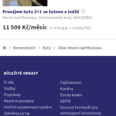
Pronájem bytu 2+1 se šatnou a lodžií
Veselí nad Moravou, Jihomoravský kraj | 26H109BO
11 500 Kč/měsíc
(+ energie, + služby RK)
Nemovitosti
Byty
Obec Veselí nad Moravou
DŮLEŽITÉ ODKAZY
O nás
Zajímavosti
Služby
Kariéra
Poptávky
Etický kodex
Realitní poradna
GDPR
Vnitřní oznamovací systém
Vzorový formulář pro
odstoupení od smlouvy
Odměna za tip