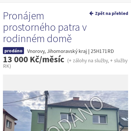
Pronájem
Zpět na přehled
prostorného patra v
rodinném domě
prodáno
Vnorovy, Jihomoravský kraj | 25H171RD
13 000 Kč/měsíc
(+ zálohy na služby, + služby
RK)