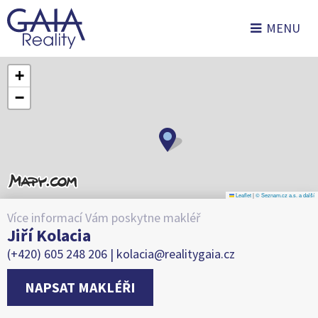
MENU
+
−
Leaflet
|
© Seznam.cz a.s. a další
Více informací Vám poskytne makléř
Jiří Kolacia
(+420) 605 248 206 |
kolacia@realitygaia.cz
NAPSAT MAKLÉŘI