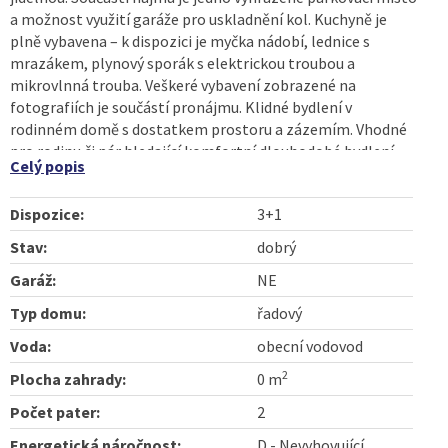
a možnost využití garáže pro uskladnění kol. Kuchyně je
plně vybavena – k dispozici je myčka nádobí, lednice s
mrazákem, plynový sporák s elektrickou troubou a
mikrovlnná trouba. Veškeré vybavení zobrazené na
fotografiích je součástí pronájmu. Klidné bydlení v
rodinném domě s dostatkem prostoru a zázemím. Vhodné
pro rodinu či pár hledající komfortní dlouhodobé bydlení.
Celý popis
Prostory jsou volné ihned. Podmínky nájmu: Nájem 13.000,--
Kč + služby 4.000,--Kč, tj. celkem 17.000,--Kč/měsíc, další
Dispozice:
3+1
platby poté vždy do 20. v měsíci na následující měsíc. Vratná
kauce 23.000,--Kč. Služby realitní kanceláře 17.000,--Kč.
Stav:
dobrý
Všechny shora uvedené platby jsou splatné při podpisu
Garáž:
NE
nájemní smlouvy. Pro více informací či prohlídku nás prosím
neváhejte kontaktovat. Prezentované informace byly
Typ domu:
řadový
nabyty v dobré víře od vlastníka nemovitosti a naše
Voda:
obecní vodovod
společnost je zprostředkovává, co by data informačního
charakteru, za jejichž správnost a úplnost nenese
2
Plocha zahrady:
0 m
odpovědnost. RK uvádí energetickou třídu D.
Počet pater:
2
Energetická náročnost:
D - Nevyhovující