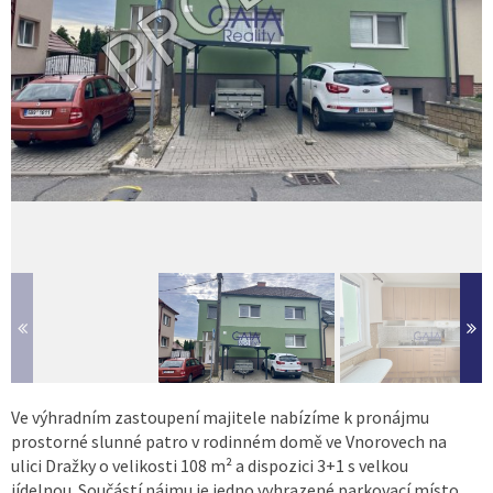
Ve výhradním zastoupení majitele nabízíme k pronájmu
prostorné slunné patro v rodinném domě ve Vnorovech na
ulici Dražky o velikosti 108 m² a dispozici 3+1 s velkou
jídelnou. Součástí nájmu je jedno vyhrazené parkovací místo