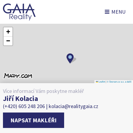
MENU
+
−
Leaflet
|
© Seznam.cz a.s. a další
Více informací Vám poskytne makléř
Jiří Kolacia
(+420) 605 248 206 |
kolacia@realitygaia.cz
NAPSAT MAKLÉŘI