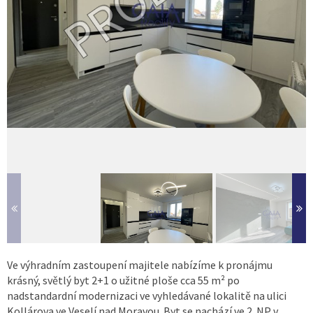
Ve výhradním zastoupení majitele nabízíme k pronájmu
krásný, světlý byt 2+1 o užitné ploše cca 55 m² po
nadstandardní modernizaci ve vyhledávané lokalitě na ulici
Kollárova ve Veselí nad Moravou. Byt se nachází ve 2. NP v