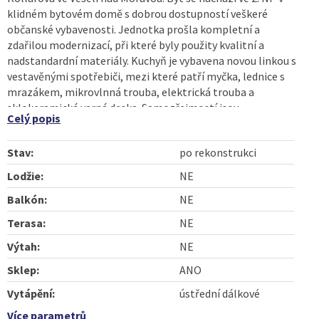
klidném bytovém domě s dobrou dostupností veškeré
občanské vybavenosti. Jednotka prošla kompletní a
zdařilou modernizací, při které byly použity kvalitní a
nadstandardní materiály. Kuchyň je vybavena novou linkou s
vestavěnými spotřebiči, mezi které patří myčka, lednice s
mrazákem, mikrovlnná trouba, elektrická trouba a
sklokeramická varná deska. Samozřejmostí jsou
Celý popis
bezpečnostní vstupní dveře a úsporné moderní LED
osvětlení v celém bytě. V nejbližší době budou ještě
Stav:
po rekonstrukci
nainstalovány žaluzie den – noc. Součástí pronájmu je
veškeré nové vybavení zobrazené na fotografiích. A dále
Lodžie:
NE
pračka připojená v koupelně. Dispozice bytu nabízí vstupní
Balkón:
NE
chodbu, velkou samostatnou kuchyni s jídelní části,
prostorný obývací pokoj, ložnici a koupelnu se sprchovým
Terasa:
NE
koutem a toaletou. Součástí pronájmu je užívání zděného
Výtah:
NE
sklepa a kolárny. Byt je volný ihned. Podmínky nájmu: nájem
13.500,--Kč/měsíc, zálohy na služby 3.500,--Kč/měsíc,
Sklep:
ANO
vratná kauce 30.000,--Kč, služby RK 17.000,--Kč. Všechny
Vytápění:
ústřední dálkové
shora uvedené platby jsou splatné při podpisu smlouvy.
Další platby nájmu a záloh na služby jsou poté splatné vždy
Více parametrů
Vlastnictví:
osobní