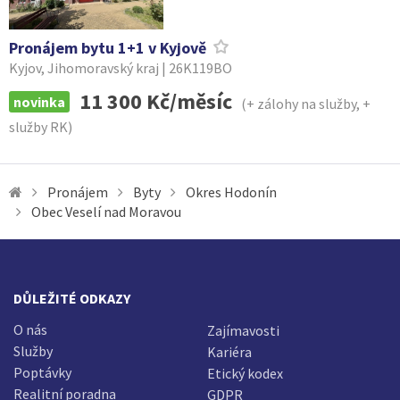
Pronájem bytu 1+1 v Kyjově
Kyjov, Jihomoravský kraj | 26K119BO
11 300 Kč/měsíc
novinka
(+ zálohy na služby, +
služby RK)
Pronájem
Byty
Okres Hodonín
Obec Veselí nad Moravou
DŮLEŽITÉ ODKAZY
O nás
Zajímavosti
Služby
Kariéra
Poptávky
Etický kodex
Realitní poradna
GDPR