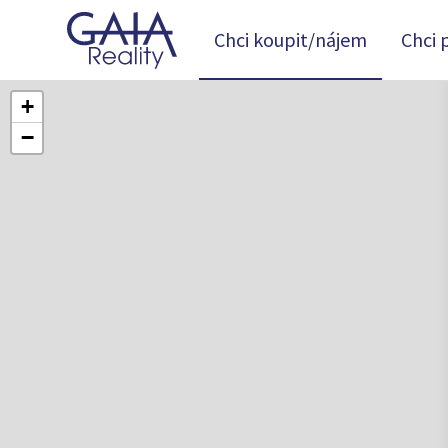
Chci koupit/nájem
Chci 
+
−