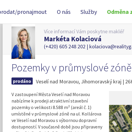
prodat/pronajmout
O nás
Služby
Odměna z
Více informací Vám poskytne makléř
Markéta Kolaciová
(+420) 605 248 202 |
kolaciova@realityg
Pozemky v průmyslové zóně
prodáno
Veselí nad Moravou, Jihomoravský kraj | 2
V zastoupení Města Veselí nad Moravou
nabízíme k prodeji atraktivní stavební
pozemky o velikosti 8.588 m² (areál č. 1)
umístěné v průmyslové zóně na ul. Kollárova
ve Veselí nad Moravou s výbornou dopravní
dostupností. V současně době jsou připraveny