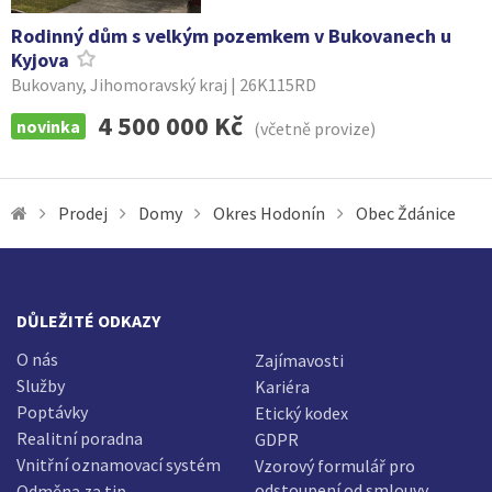
Rodinný dům s velkým pozemkem v Bukovanech u
Kyjova
Bukovany, Jihomoravský kraj | 26K115RD
4 500 000 Kč
novinka
(včetně provize)
Prodej
Domy
Okres Hodonín
Obec Ždánice
DŮLEŽITÉ ODKAZY
O nás
Zajímavosti
Služby
Kariéra
Poptávky
Etický kodex
Realitní poradna
GDPR
Vnitřní oznamovací systém
Vzorový formulář pro
odstoupení od smlouvy
Odměna za tip