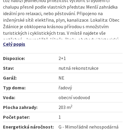
což nabízí jedinečnou příležitost vytvořit si bydlení či
chalupu přesně podle vlastních představ. Menší zahrádka
ideální pro relaxaci, nebo pěstování. Připojeno na
inženýrské sítě: elektřina, plyn, kanalizace. Lokalita: Obec
Ždánice je obklopena krásnou přírodou s množstvím
turistických i cyklistických tras. V místě najdete vše
potřebné – koupaliště, lékaře, školu, obchody i historický
Celý popis
zámek. Výborné zázemí a zároveň klid venkova dělají z této
nabídky skvělou investici do rekreačního bydlení či trvalého
Dispozice:
2+1
domova. Prezentované informace byly nabyty v dobré víře
od vlastníka nemovitosti a naše společnost je
Stav:
nutná rekonstrukce
zprostředkovává, co by data informačního charakteru, za
Garáž:
NE
jejichž správnost a úplnost nenese odpovědnost. RK uvádí,
že průkaz energetické náročnosti budovy nebyl doposud
Typ domu:
řadový
majitelem předložen, resp. je ve stádiu zpracování. V
Voda:
obecní vodovod
souladu s právní úpravou proto RK uvádí energetickou třídu
G.
2
Plocha zahrady:
203 m
Počet pater:
1
Energetická náročnost:
G - Mimořádně nehospodárná