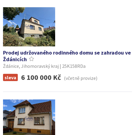
Prodej udržovaného rodinného domu se zahradou ve
Ždánicích
Ždánice, Jihomoravský kraj | 25K158RDa
6 100 000 Kč
sleva
(včetně provize)