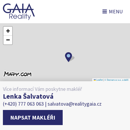
MENU
+
−
Leaflet
|
© Seznam.cz a.s. a další
Více informací Vám poskytne makléř
Lenka Šalvatová
(+420) 777 063 063 |
salvatova@realitygaia.cz
NAPSAT MAKLÉŘI