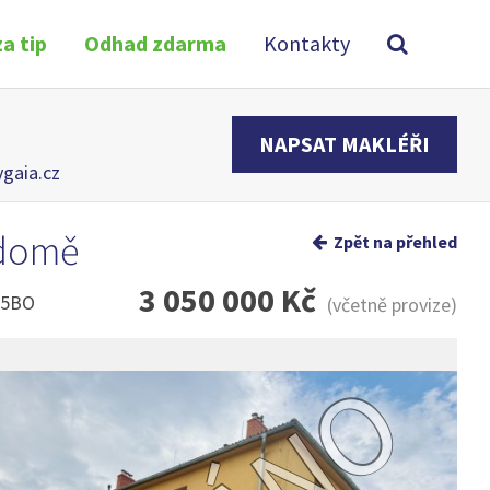
a tip
Odhad zdarma
Kontakty
NAPSAT MAKLÉŘI
ygaia.cz
 domě
Zpět na přehled
3 050 000 Kč
145BO
(včetně provize)