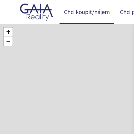
Chci koupit/nájem
Chci 
+
−