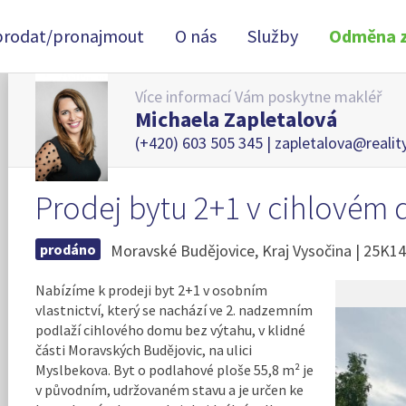
prodat/pronajmout
O nás
Služby
Odměna z
Více informací Vám poskytne makléř
Michaela Zapletalová
(+420) 603 505 345 |
zapletalova@realit
Prodej bytu 2+1 v cihlovém
prodáno
Moravské Budějovice, Kraj Vysočina | 25K
Nabízíme k prodeji byt 2+1 v osobním
vlastnictví, který se nachází ve 2. nadzemním
podlaží cihlového domu bez výtahu, v klidné
části Moravských Budějovic, na ulici
Myslbekova. Byt o podlahové ploše 55,8 m² je
v původním, udržovaném stavu a je určen ke