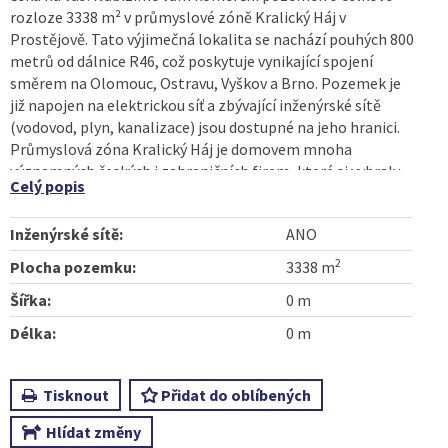
rozloze 3338 m² v průmyslové zóně Kralický Háj v
Prostějově. Tato výjimečná lokalita se nachází pouhých 800
metrů od dálnice R46, což poskytuje vynikající spojení
směrem na Olomouc, Ostravu, Vyškov a Brno. Pozemek je
již napojen na elektrickou síť a zbývající inženýrské sítě
(vodovod, plyn, kanalizace) jsou dostupné na jeho hranici.
Průmyslová zóna Kralický Háj je domovem mnoha
významných českých i zahraničních firem, které si vybraly
Celý popis
toto místo díky výjimečné dostupnosti a strategické
poloze. Pozemek, situovaný v katastrálním území Kralice
Inženýrské sítě:
ANO
na Hané, je plně v souladu s územním plánem, který mu
přiděluje funkci pro průmyslovou výrobu a skladování.
2
Plocha pozemku:
3338 m
Vzhledem k omezené nabídce průmyslových ploch v
Šířka:
0 m
Prostějově je tato investice ideální pro podnikatele a
investory hledající výhodné možnosti v rozvíjejícím se
Délka:
0 m
průmyslovém prostředí. Nezmeškejte tuto příležitost
investovat do budoucnosti.
Tisknout
Přidat do oblíbených
Hlídat změny