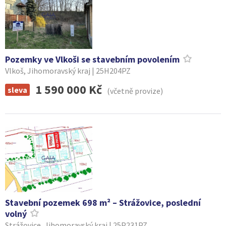
Pozemky ve Vlkoši se stavebním povolením
Vlkoš, Jihomoravský kraj | 25H204PZ
1 590 000 Kč
sleva
(včetně provize)
Stavební pozemek 698 m² – Strážovice, poslední
volný
Strážovice, Jihomoravský kraj | 25P231PZ