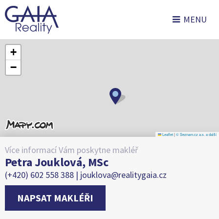
MENU
+
−
Leaflet
|
© Seznam.cz a.s. a další
Více informací Vám poskytne makléř
Petra Jouklová, MSc
(+420) 602 558 388 |
jouklova@realitygaia.cz
NAPSAT MAKLÉŘI