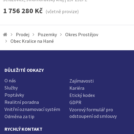
1 756 280 Kč
(včetně provize)
Prodej
Pozemky
Okres Prostějov
Obec Kralice na Hané
DŮLEŽITÉ ODKAZY
O nás
Zajímavosti
Služby
Kariéra
Poptávky
Etický kodex
Realitní poradna
GDPR
Vnitřní oznamovací systém
Vzorový formulář pro
odstoupení od smlouvy
Odměna za tip
RYCHLÝ KONTAKT