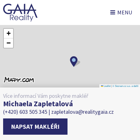
MENU
+
−
Leaflet
|
© Seznam.cz a.s. a další
Více informací Vám poskytne makléř
Michaela Zapletalová
(+420) 603 505 345 |
zapletalova@realitygaia.cz
NAPSAT MAKLÉŘI