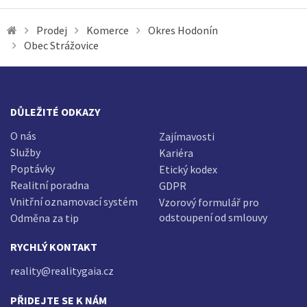
Prodej
Komerce
Okres Hodonín
Obec Strážovice
DŮLEŽITÉ ODKAZY
O nás
Zajímavosti
Služby
Kariéra
Poptávky
Etický kodex
Realitní poradna
GDPR
Vnitřní oznamovací systém
Vzorový formulář pro
odstoupení od smlouvy
Odměna za tip
RYCHLÝ KONTAKT
reality@realitygaia.cz
PŘIDEJTE SE K NÁM