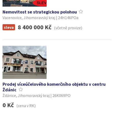
Nemovitost se strategickou polohou
Vacenovice, Jihomoravský kraj | 24H146POa
8 400 000 Kč
sleva
(včetně provize)
Prodej víceúčelového komerčního objektu v centru
Ždánic
Ždánice, Jihomoravský kraj | 26K069PO
0 Kč
(cena v RK)